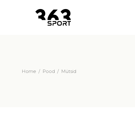
Home
/
Pood
/
Mütsid