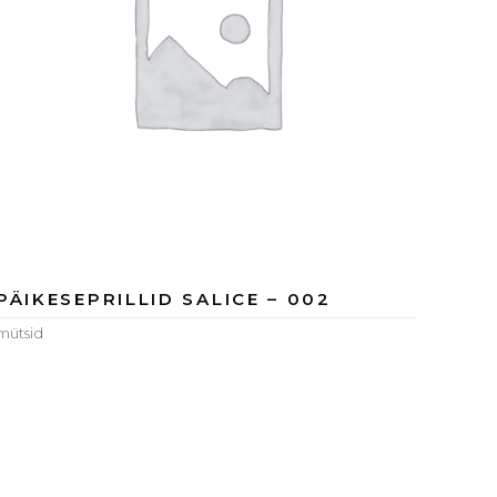
PÄIKESEPRILLID SALICE – 002
mütsid