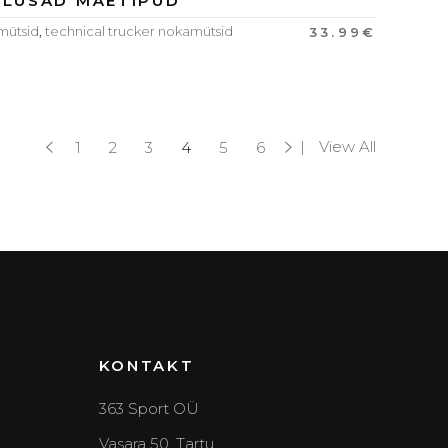
ILUSAD MÄETIPUD
mütsid
,
technical trucker nokamütsid
33.99
€
View All
1
2
3
4
5
6
KONTAKT
363 Sport OÜ
Vasara 50, Tartu