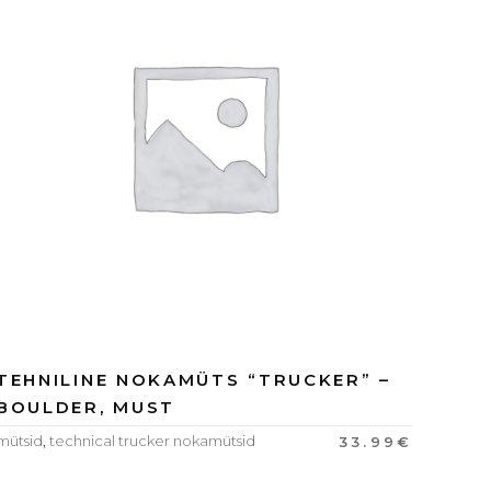
TEHNILINE NOKAMÜTS “TRUCKER” –
BOULDER, MUST
mütsid
,
technical trucker nokamütsid
33.99
€