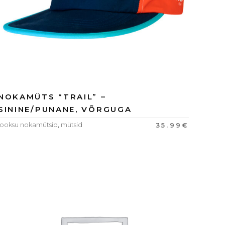
NOKAMÜTS “TRAIL” –
SININE/PUNANE, VÕRGUGA
jooksu nokamütsid
,
mütsid
35.99
€