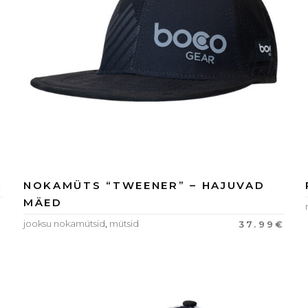
NOKAMÜTS “TWEENER” – HAJUVAD
€
MÄED
jooksu nokamütsid
,
mütsid
37.99
€