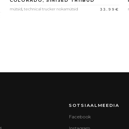
COLORADO, SINISED TRIIBUD
mütsid
,
technical trucker nokamütsid
33.99
€
€
SOTSIAALMEEDIA
Facebook
d
Instagram