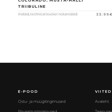
COLORADO, MUSTA-HALLI
TRIIBULINE
mütsid
,
technical trucker nokamütsid
33.99
E-POOD
VIITED
Ostu- ja müügitingimused
Avaleht
Privaatsustingimused
Teenuse