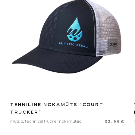
R
TEHNILINE NOKAMÜTS “COURT
TRUCKER”
mütsid
,
technical trucker nokamütsid
€
33.99
€