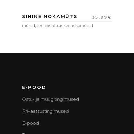
SININE NOKAMÜTS
35.99
€
mütsid
,
technical trucker nokamütsid
E-POOD
Ostu- ja müügitingimused
Privaatsustingimused
E-pood