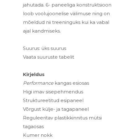
jahutada. 6- paneeliga konstruktsioon
loob voolujoonelise välimuse ning on
mõeldud nii treeninguks kui ka vabal
ajal kandmiseks.
Suurus: üks suurus
Vaata suuruste tabelit
Kirjeldus
Performance
kangas esiosas
Higi imav sisepehmendus
Struktureetitud esipaneel
Võrgust külje- ja tagapaneel
Reguleeritav plastikkinnitus mütsi
tagaosas
Kumer nokk