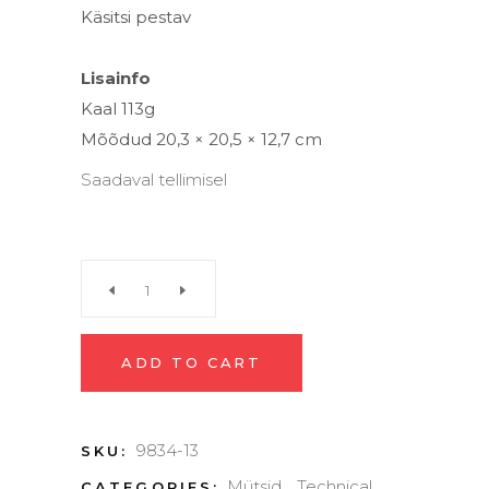
Käsitsi pestav
Lisainfo
Kaal
113g
Mõõdud
20,3 × 20,5 × 12,7 cm
Saadaval tellimisel
Tehniline
nokamüts
ADD TO CART
“Court
9834-13
SKU:
Trucker”
Mütsid
Technical
CATEGORIES:
,