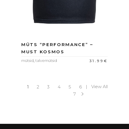
MÜTS “PERFORMANCE” –
MUST KOSMOS
mütsid
,
talvemütsid
31.99
€
View All
1
2
3
4
5
6
7