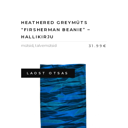
HEATHERED GREYMÜTS
“FIRSHERMAN BEANIE” –
HALLIKIRJU
mütsid
,
talvemütsid
31.99
€
LAOST OTSAS