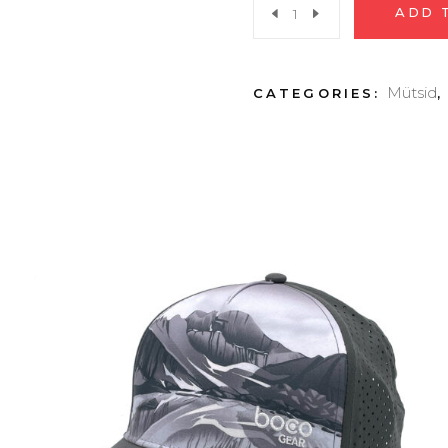
5-
ADD 
paneeliga
Mütsid
CATEGORIES:
nokamüts
“Trucker”
-
BOCO
Artistide
sari:
Megan