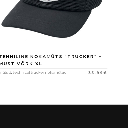
TEHNILINE NOKAMÜTS “TRUCKER” –
MUST VÕRK XL
mütsid
,
technical trucker nokamütsid
33.99
€