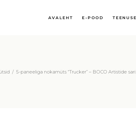
AVALEHT
E-POOD
TEENUS
ütsid
/
5-paneeliga nokamüts “Trucker” – BOCO Artistide sar