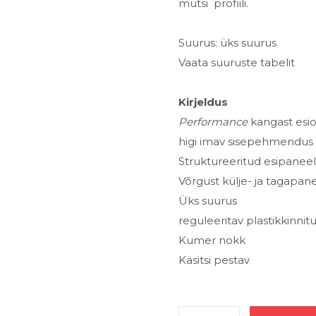
mütsi
profiili.
Suurus: üks suurus
Vaata suuruste tabelit
Kirjeldus
Performance
kangast esi
higi imav sisepehmendus
Struktureeritud esipaneel
Võrgust külje- ja tagapan
Üks suurus
reguleeritav plastikkinni
Kumer nokk
Käsitsi pestav