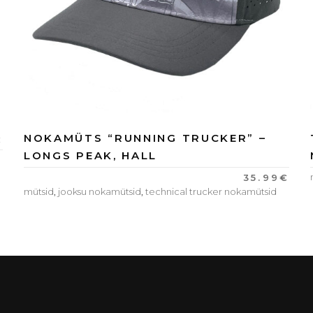
Marie
Myers
quantity
NOKAMÜTS “RUNNING TRUCKER” –
€
LONGS PEAK, HALL
35.99
€
mütsid
,
jooksu nokamütsid
,
technical trucker nokamütsid