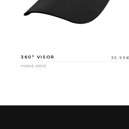
360° VISOR
35.99
mütsid
,
visiirid