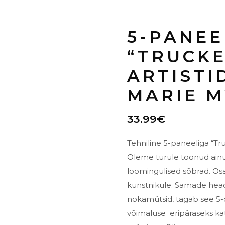
5-PANE
“TRUCKE
ARTISTI
MARIE M
33.99
€
Tehniline 5-paneeliga “Tr
Oleme turule toonud ainul
loomingulised sõbrad. Osa
kunstnikule.
Samade heade
nokamütsid, tagab see 5-
võimaluse eripäraseks ka