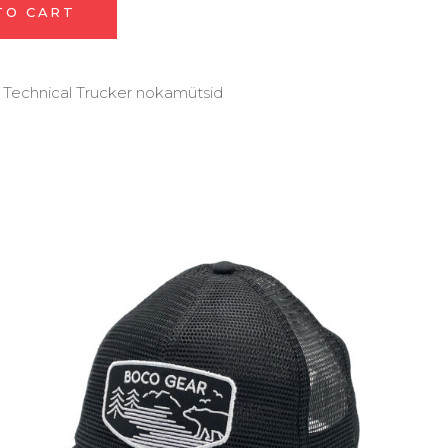
TO CART
Technical Trucker nokamütsid
,