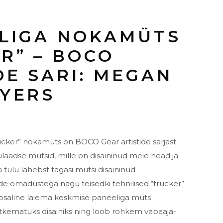
ELIGA NOKAMÜTS
R” – BOCO
DE SARI: MEGAN
YERS
ucker” nokamüts on BOCO Gear artistide sarjast.
aadse mütsid, mille on disaininud meie head ja
 tulu lähebst tagasi mütsi disaininud
 omadustega nagu teisedki tehnilised “trucker”
osaline laiema keskmise paneeliga müts
tkematuks disainiks ning loob rohkem vabaaja-