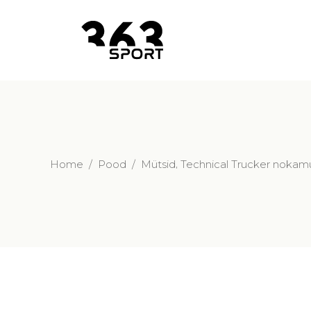
,
Home
/
Pood
/
Mütsid
Technical Trucker nokam