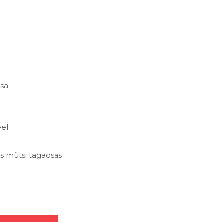
osa
eel
tus mütsi tagaosas