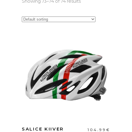
Showing 73–74 of 74 results
SALICE KIIVER
104.99
€