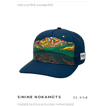
salice prillid
,
suusaprillid
SININE NOKAMÜTS
35.99
€
mütsid
,
technical trucker nokamütsid