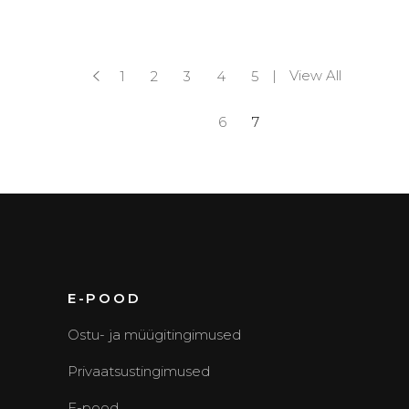
View All
1
2
3
4
5
6
7
E-POOD
Ostu- ja müügitingimused
Privaatsustingimused
E-pood