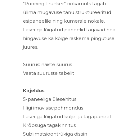
“Running Trucker” nokamüts tagab
ülima mugavuse tänu struktureeritud
esipaneelile ning kumerale nokale.
Laseriga lõigatud paneelid tagavad hea
hingavuse ka kõige raskema pingutuse
juures.
Suurus: naiste suurus
Vaata suuruste tabelit
Kirjeldus
5-paneeliga ülesehitus
Higi imav sisepehmendus
Laseriga lõigatud külje- ja tagapaneel
Krõpsuga tagakinnitus
Sublimatsioontrükiga disain