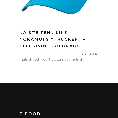
NAISTE TEHNILINE
NOKAMÜTS “TRUCKER” –
HELESININE COLORADO
33.99
€
mütsid
,
technical trucker nokamütsid
E-POOD