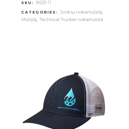
9023-11
SKU:
Trucker”
Jooksu nokamütsid
CATEGORIES:
,
Mütsid
Technical Trucker nokamütsid
,
-
Longs
Peak
quantity