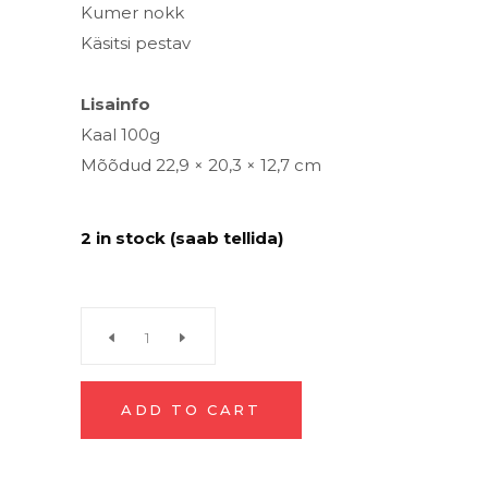
Kumer nokk
Käsitsi pestav
Lisainfo
Kaal
100g
Mõõdud
22,9 × 20,3 × 12,7 cm
2 in stock (saab tellida)
Naiste
nokamüts
ADD TO CART
“Running