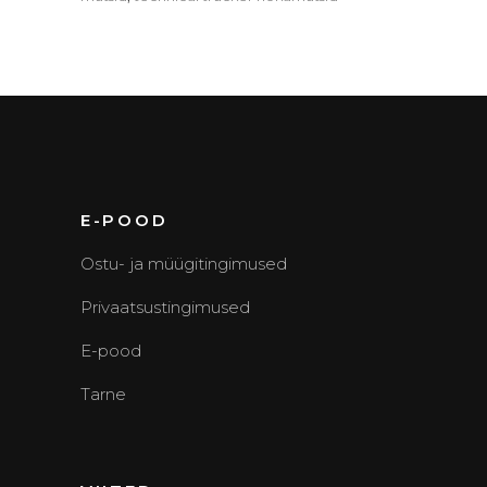
E-POOD
Ostu- ja müügitingimused
Privaatsustingimused
E-pood
Tarne