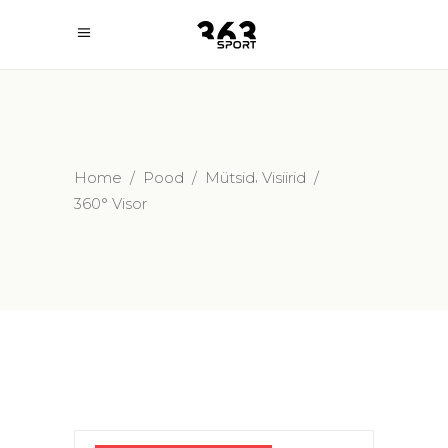
,
Home
/
Pood
/
Mütsid
Visiirid
/
360° Visor