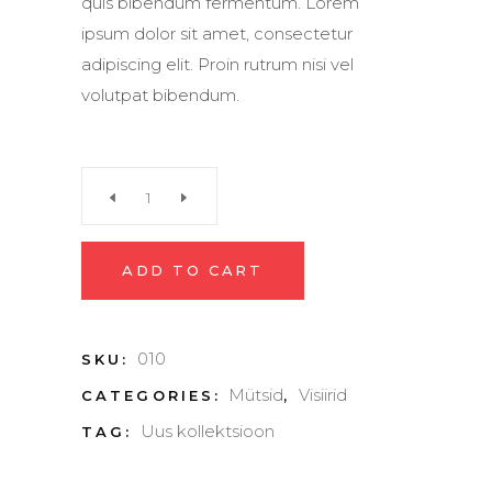
quis bibendum fermentum. Lorem
ipsum dolor sit amet, consectetur
adipiscing elit. Proin rutrum nisi vel
volutpat bibendum.
360°
Visor
ADD TO CART
quantity
010
SKU:
Mütsid
Visiirid
CATEGORIES:
,
Uus kollektsioon
TAG: