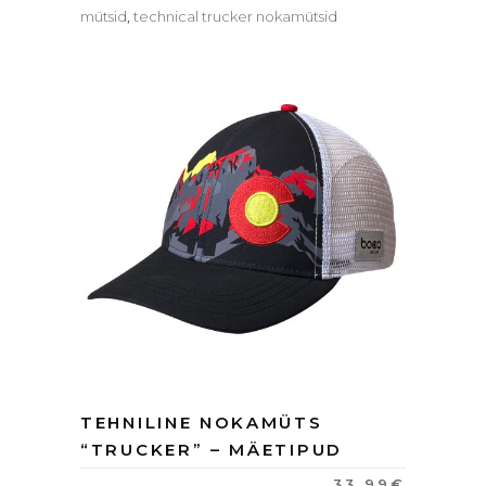
mütsid
,
technical trucker nokamütsid
TEHNILINE NOKAMÜTS
“TRUCKER” – MÄETIPUD
33.99
€