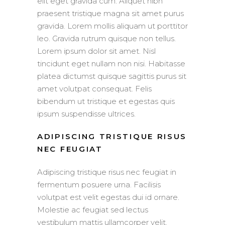
elit eget gravida cum. Aliquet nibh
praesent tristique magna sit amet purus
gravida. Lorem mollis aliquam ut porttitor
leo. Gravida rutrum quisque non tellus.
Lorem ipsum dolor sit amet. Nisl
tincidunt eget nullam non nisi. Habitasse
platea dictumst quisque sagittis purus sit
amet volutpat consequat. Felis
bibendum ut tristique et egestas quis
ipsum suspendisse ultrices.
ADIPISCING TRISTIQUE RISUS
NEC FEUGIAT
Adipiscing tristique risus nec feugiat in
fermentum posuere urna. Facilisis
volutpat est velit egestas dui id ornare.
Molestie ac feugiat sed lectus
vestibulum mattis ullamcorper velit.